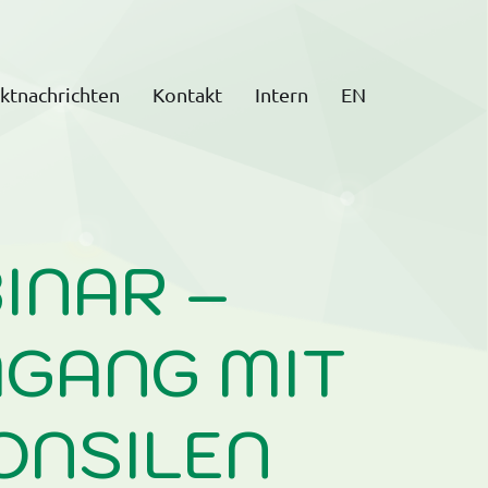
ktnachrichten
Kontakt
Intern
EN
INAR –
MGANG MIT
ONSILEN