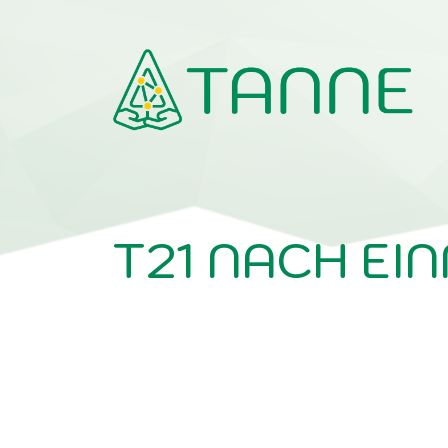
Telemedizinische Antworten auf Neuropall
T21 NACH EI