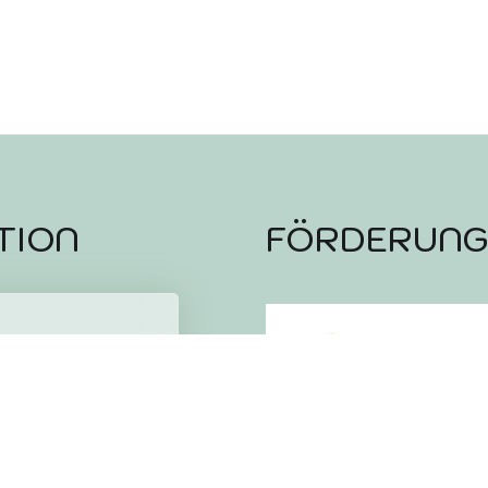
TION
FÖRDERUN